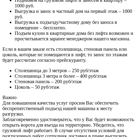
Поднимем на грузовом лифте и занесем в квартиру –
1000 руб.
Выгрузка и занос в частный дом на первый этаж – 1000
руб.
Выгрузка к подъезду/частному дому без заноса в
помещение – бесплатно.
Подъем кухни в квартирные дома без лифта возможен и
просчитывается заранее менеджером нашего магазина.
Если в вашем заказе есть столешница, стеновая панель или
цоколь, которые не помещаются в лифт, то занос по этажам
будет рассчитан согласно прейскуранту.
Столешница до 3 метров – 250 руб/этаж
Столешница 3 метра и более – 400 руб/этаж
Стеновая панель – 200 руб/этаж
Цоколь – 50 руб/этаж
Важно
Для повышения качества услуг просим Вас обеспечить
беспрепятственный подъезд нашей машины к месту
разгрузки.
Заблаговременно удостоверьтесь, что у Вас будет возможность
открыть ворота для въезда на территорию. Убедитесь, что
грузовой лифт работает. В случае отсутствия условий для
разгрузочных работ сотрудник доставки в праве выгрузить