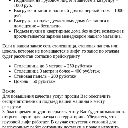
Поднимем на грузовом лифте и занесем в квартиру –
1000 руб.
Выгрузка и занос в частный дом на первый этаж – 1000
руб.
Выгрузка к подъезду/частному дому без заноса в
помещение – бесплатно.
Подъем кухни в квартирные дома без лифта возможен и
просчитывается заранее менеджером нашего магазина.
Если в вашем заказе есть столешница, стеновая панель или
цоколь, которые не помещаются в лифт, то занос по этажам
будет рассчитан согласно прейскуранту.
Столешница до 3 метров – 250 руб/этаж
Столешница 3 метра и более – 400 руб/этаж
Стеновая панель – 200 руб/этаж
Цоколь – 50 руб/этаж
Важно
Для повышения качества услуг просим Вас обеспечить
беспрепятственный подъезд нашей машины к месту
разгрузки.
Заблаговременно удостоверьтесь, что у Вас будет возможность
открыть ворота для въезда на территорию. Убедитесь, что
грузовой лифт работает. В случае отсутствия условий для
разгрузочных работ сотрудник доставки в праве выгрузить