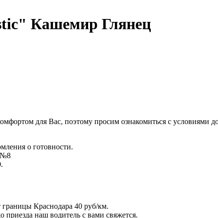
tic" Кашемир Глянец
комфортом для Вас, поэтому просим ознакомиться с условиями д
омления о готовности.
д №8
.
т границы Краснодара 40 руб/км.
 до приезда наш водитель с вами свяжется.