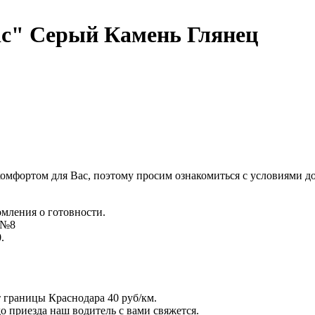
ic" Серый Камень Глянец
комфортом для Вас, поэтому просим ознакомиться с условиями д
омления о готовности.
д №8
.
т границы Краснодара 40 руб/км.
 до приезда наш водитель с вами свяжется.