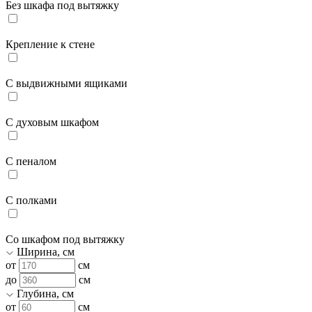
Без шкафа под вытяжку
Крепление к стене
С выдвижными ящиками
С духовым шкафом
С пеналом
С полками
Со шкафом под вытяжку
Ширина, см
от
см
до
см
Глубина, см
от
см