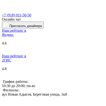
+7 (918) 011-50-50
Онлайн чат
Пригласить дизайнера
Наш рейтинг в
Я
ндекс
4.6
Наш рейтинг в
2ГИС
4.8
График работы:
10:30 до 20:00, пн-вс
Филиалы:
аул Новая Адыгея, Береговая улица, 1к8