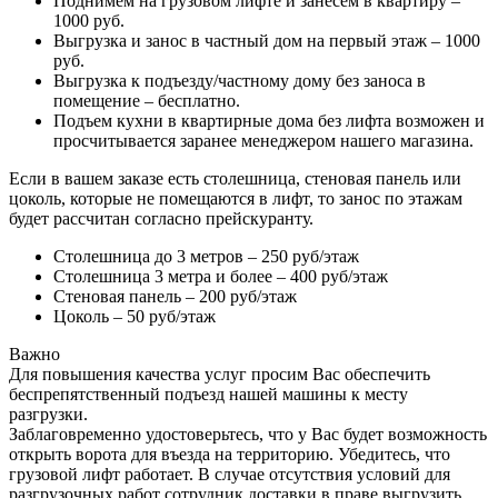
Поднимем на грузовом лифте и занесем в квартиру –
1000 руб.
Выгрузка и занос в частный дом на первый этаж – 1000
руб.
Выгрузка к подъезду/частному дому без заноса в
помещение – бесплатно.
Подъем кухни в квартирные дома без лифта возможен и
просчитывается заранее менеджером нашего магазина.
Если в вашем заказе есть столешница, стеновая панель или
цоколь, которые не помещаются в лифт, то занос по этажам
будет рассчитан согласно прейскуранту.
Столешница до 3 метров – 250 руб/этаж
Столешница 3 метра и более – 400 руб/этаж
Стеновая панель – 200 руб/этаж
Цоколь – 50 руб/этаж
Важно
Для повышения качества услуг просим Вас обеспечить
беспрепятственный подъезд нашей машины к месту
разгрузки.
Заблаговременно удостоверьтесь, что у Вас будет возможность
открыть ворота для въезда на территорию. Убедитесь, что
грузовой лифт работает. В случае отсутствия условий для
разгрузочных работ сотрудник доставки в праве выгрузить