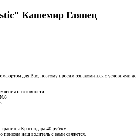
tic" Кашемир Глянец
комфортом для Вас, поэтому просим ознакомиться с условиями д
омления о готовности.
д №8
.
т границы Краснодара 40 руб/км.
 до приезда наш водитель с вами свяжется.