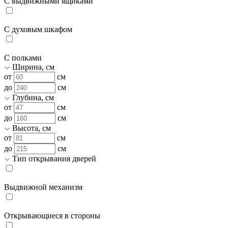
С выдвижными ящиками
С духовым шкафом
С полками
Ширина, см
от
см
до
см
Глубина, см
от
см
до
см
Высота, см
от
см
до
см
Тип открывания дверей
Выдвижной механизм
Открывающиеся в стороны