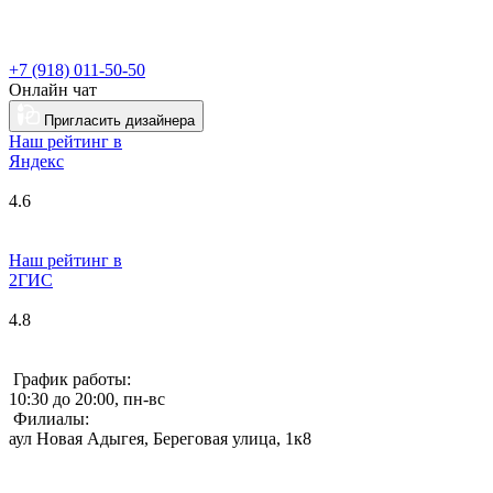
+7 (918) 011-50-50
Онлайн чат
Пригласить дизайнера
Наш рейтинг в
Я
ндекс
4.6
Наш рейтинг в
2ГИС
4.8
График работы:
10:30 до 20:00, пн-вс
Филиалы:
аул Новая Адыгея, Береговая улица, 1к8