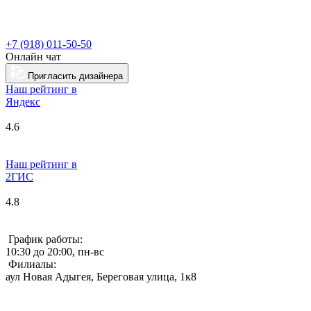
+7 (918) 011-50-50
Онлайн чат
Пригласить дизайнера
Наш рейтинг в
Я
ндекс
4.6
Наш рейтинг в
2ГИС
4.8
График работы:
10:30 до 20:00, пн-вс
Филиалы:
аул Новая Адыгея, Береговая улица, 1к8