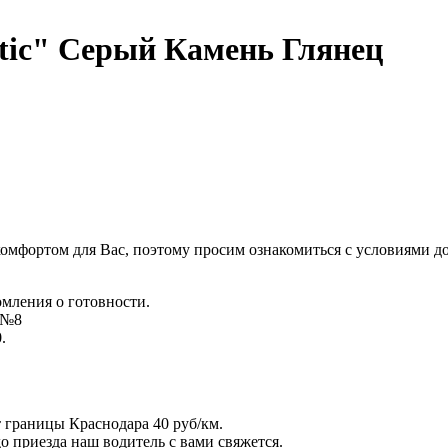
tic" Серый Камень Глянец
комфортом для Вас, поэтому просим ознакомиться с условиями д
омления о готовности.
д №8
.
т границы Краснодара 40 руб/км.
 до приезда наш водитель с вами свяжется.