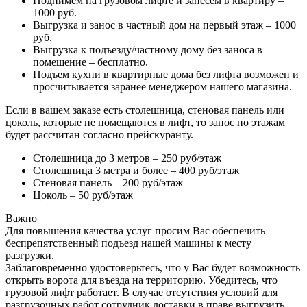
Поднимем на грузовом лифте и занесем в квартиру –
1000 руб.
Выгрузка и занос в частный дом на первый этаж – 1000
руб.
Выгрузка к подъезду/частному дому без заноса в
помещение – бесплатно.
Подъем кухни в квартирные дома без лифта возможен и
просчитывается заранее менеджером нашего магазина.
Если в вашем заказе есть столешница, стеновая панель или
цоколь, которые не помещаются в лифт, то занос по этажам
будет рассчитан согласно прейскуранту.
Столешница до 3 метров – 250 руб/этаж
Столешница 3 метра и более – 400 руб/этаж
Стеновая панель – 200 руб/этаж
Цоколь – 50 руб/этаж
Важно
Для повышения качества услуг просим Вас обеспечить
беспрепятственный подъезд нашей машины к месту
разгрузки.
Заблаговременно удостоверьтесь, что у Вас будет возможность
открыть ворота для въезда на территорию. Убедитесь, что
грузовой лифт работает. В случае отсутствия условий для
разгрузочных работ сотрудник доставки в праве выгрузить