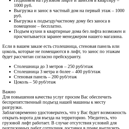
Поднимем на грузовом лифте и занесем в квартиру –
1000 руб.
Выгрузка и занос в частный дом на первый этаж – 1000
руб.
Выгрузка к подъезду/частному дому без заноса в
помещение – бесплатно.
Подъем кухни в квартирные дома без лифта возможен и
просчитывается заранее менеджером нашего магазина.
Если в вашем заказе есть столешница, стеновая панель или
цоколь, которые не помещаются в лифт, то занос по этажам
будет рассчитан согласно прейскуранту.
Столешница до 3 метров – 250 руб/этаж
Столешница 3 метра и более – 400 руб/этаж
Стеновая панель – 200 руб/этаж
Цоколь – 50 руб/этаж
Важно
Для повышения качества услуг просим Вас обеспечить
беспрепятственный подъезд нашей машины к месту
разгрузки.
Заблаговременно удостоверьтесь, что у Вас будет возможность
открыть ворота для въезда на территорию. Убедитесь, что
грузовой лифт работает. В случае отсутствия условий для
разгрузочных работ сотрудник доставки в праве выгрузить