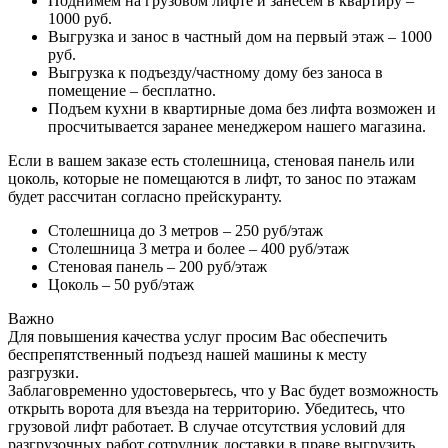
Поднимем на грузовом лифте и занесем в квартиру –
1000 руб.
Выгрузка и занос в частный дом на первый этаж – 1000
руб.
Выгрузка к подъезду/частному дому без заноса в
помещение – бесплатно.
Подъем кухни в квартирные дома без лифта возможен и
просчитывается заранее менеджером нашего магазина.
Если в вашем заказе есть столешница, стеновая панель или
цоколь, которые не помещаются в лифт, то занос по этажам
будет рассчитан согласно прейскуранту.
Столешница до 3 метров – 250 руб/этаж
Столешница 3 метра и более – 400 руб/этаж
Стеновая панель – 200 руб/этаж
Цоколь – 50 руб/этаж
Важно
Для повышения качества услуг просим Вас обеспечить
беспрепятственный подъезд нашей машины к месту
разгрузки.
Заблаговременно удостоверьтесь, что у Вас будет возможность
открыть ворота для въезда на территорию. Убедитесь, что
грузовой лифт работает. В случае отсутствия условий для
разгрузочных работ сотрудник доставки в праве выгрузить