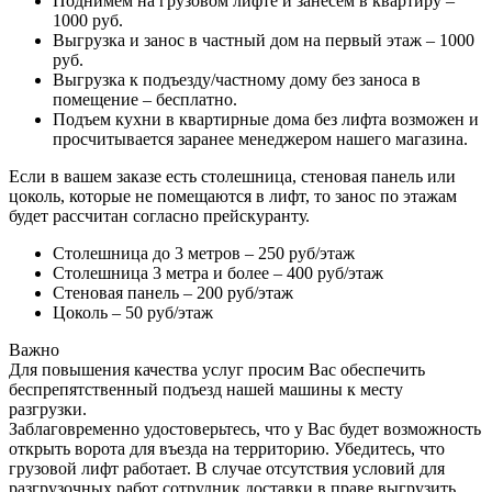
Поднимем на грузовом лифте и занесем в квартиру –
1000 руб.
Выгрузка и занос в частный дом на первый этаж – 1000
руб.
Выгрузка к подъезду/частному дому без заноса в
помещение – бесплатно.
Подъем кухни в квартирные дома без лифта возможен и
просчитывается заранее менеджером нашего магазина.
Если в вашем заказе есть столешница, стеновая панель или
цоколь, которые не помещаются в лифт, то занос по этажам
будет рассчитан согласно прейскуранту.
Столешница до 3 метров – 250 руб/этаж
Столешница 3 метра и более – 400 руб/этаж
Стеновая панель – 200 руб/этаж
Цоколь – 50 руб/этаж
Важно
Для повышения качества услуг просим Вас обеспечить
беспрепятственный подъезд нашей машины к месту
разгрузки.
Заблаговременно удостоверьтесь, что у Вас будет возможность
открыть ворота для въезда на территорию. Убедитесь, что
грузовой лифт работает. В случае отсутствия условий для
разгрузочных работ сотрудник доставки в праве выгрузить