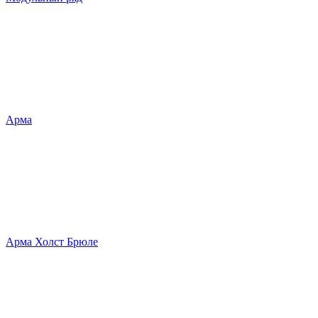
Арма
Арма Холст Брюле