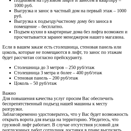
Поднимем на грузовом лифте и занесем в квартиру –
1000 руб.
Выгрузка и занос в частный дом на первый этаж – 1000
руб.
Выгрузка к подъезду/частному дому без заноса в
помещение – бесплатно.
Подъем кухни в квартирные дома без лифта возможен и
просчитывается заранее менеджером нашего магазина.
Если в вашем заказе есть столешница, стеновая панель или
цоколь, которые не помещаются в лифт, то занос по этажам
будет рассчитан согласно прейскуранту.
Столешница до 3 метров – 250 руб/этаж
Столешница 3 метра и более – 400 руб/этаж
Стеновая панель – 200 руб/этаж
Цоколь – 50 руб/этаж
Важно
Для повышения качества услуг просим Вас обеспечить
беспрепятственный подъезд нашей машины к месту
разгрузки.
Заблаговременно удостоверьтесь, что у Вас будет возможность
открыть ворота для въезда на территорию. Убедитесь, что
грузовой лифт работает. В случае отсутствия условий для
разгрузочных работ сотрудник доставки в праве выгрузить