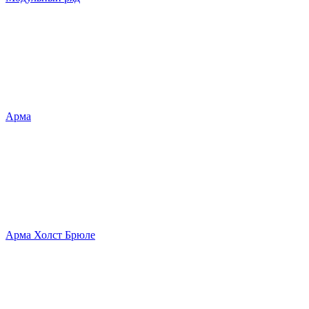
Арма
Арма Холст Брюле