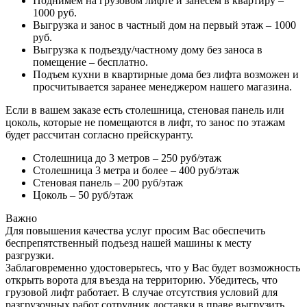
Поднимем на грузовом лифте и занесем в квартиру –
1000 руб.
Выгрузка и занос в частный дом на первый этаж – 1000
руб.
Выгрузка к подъезду/частному дому без заноса в
помещение – бесплатно.
Подъем кухни в квартирные дома без лифта возможен и
просчитывается заранее менеджером нашего магазина.
Если в вашем заказе есть столешница, стеновая панель или
цоколь, которые не помещаются в лифт, то занос по этажам
будет рассчитан согласно прейскуранту.
Столешница до 3 метров – 250 руб/этаж
Столешница 3 метра и более – 400 руб/этаж
Стеновая панель – 200 руб/этаж
Цоколь – 50 руб/этаж
Важно
Для повышения качества услуг просим Вас обеспечить
беспрепятственный подъезд нашей машины к месту
разгрузки.
Заблаговременно удостоверьтесь, что у Вас будет возможность
открыть ворота для въезда на территорию. Убедитесь, что
грузовой лифт работает. В случае отсутствия условий для
разгрузочных работ сотрудник доставки в праве выгрузить