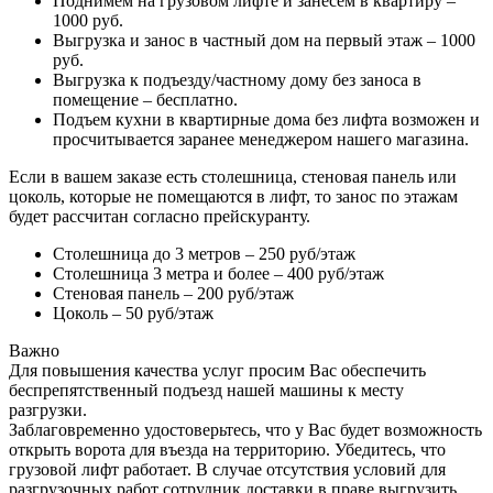
Поднимем на грузовом лифте и занесем в квартиру –
1000 руб.
Выгрузка и занос в частный дом на первый этаж – 1000
руб.
Выгрузка к подъезду/частному дому без заноса в
помещение – бесплатно.
Подъем кухни в квартирные дома без лифта возможен и
просчитывается заранее менеджером нашего магазина.
Если в вашем заказе есть столешница, стеновая панель или
цоколь, которые не помещаются в лифт, то занос по этажам
будет рассчитан согласно прейскуранту.
Столешница до 3 метров – 250 руб/этаж
Столешница 3 метра и более – 400 руб/этаж
Стеновая панель – 200 руб/этаж
Цоколь – 50 руб/этаж
Важно
Для повышения качества услуг просим Вас обеспечить
беспрепятственный подъезд нашей машины к месту
разгрузки.
Заблаговременно удостоверьтесь, что у Вас будет возможность
открыть ворота для въезда на территорию. Убедитесь, что
грузовой лифт работает. В случае отсутствия условий для
разгрузочных работ сотрудник доставки в праве выгрузить