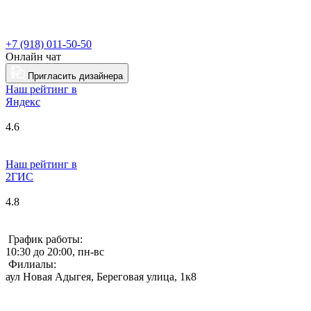
+7 (918) 011-50-50
Онлайн чат
Пригласить дизайнера
Наш рейтинг в
Я
ндекс
4.6
Наш рейтинг в
2ГИС
4.8
График работы:
10:30 до 20:00, пн-вс
Филиалы:
аул Новая Адыгея, Береговая улица, 1к8