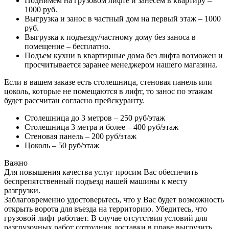
Поднимем на грузовом лифте и занесем в квартиру –
1000 руб.
Выгрузка и занос в частный дом на первый этаж – 1000
руб.
Выгрузка к подъезду/частному дому без заноса в
помещение – бесплатно.
Подъем кухни в квартирные дома без лифта возможен и
просчитывается заранее менеджером нашего магазина.
Если в вашем заказе есть столешница, стеновая панель или
цоколь, которые не помещаются в лифт, то занос по этажам
будет рассчитан согласно прейскуранту.
Столешница до 3 метров – 250 руб/этаж
Столешница 3 метра и более – 400 руб/этаж
Стеновая панель – 200 руб/этаж
Цоколь – 50 руб/этаж
Важно
Для повышения качества услуг просим Вас обеспечить
беспрепятственный подъезд нашей машины к месту
разгрузки.
Заблаговременно удостоверьтесь, что у Вас будет возможность
открыть ворота для въезда на территорию. Убедитесь, что
грузовой лифт работает. В случае отсутствия условий для
разгрузочных работ сотрудник доставки в праве выгрузить