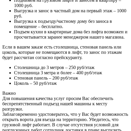
Поднимем на грузовом лифте и занесем в квартиру –
1000 руб.
Выгрузка и занос в частный дом на первый этаж – 1000
руб.
Выгрузка к подъезду/частному дому без заноса в
помещение – бесплатно.
Подъем кухни в квартирные дома без лифта возможен и
просчитывается заранее менеджером нашего магазина.
Если в вашем заказе есть столешница, стеновая панель или
цоколь, которые не помещаются в лифт, то занос по этажам
будет рассчитан согласно прейскуранту.
Столешница до 3 метров – 250 руб/этаж
Столешница 3 метра и более – 400 руб/этаж
Стеновая панель – 200 руб/этаж
Цоколь – 50 руб/этаж
Важно
Для повышения качества услуг просим Вас обеспечить
беспрепятственный подъезд нашей машины к месту
разгрузки.
Заблаговременно удостоверьтесь, что у Вас будет возможность
открыть ворота для въезда на территорию. Убедитесь, что
грузовой лифт работает. В случае отсутствия условий для
разгрузочных работ сотрудник доставки в праве выгрузить