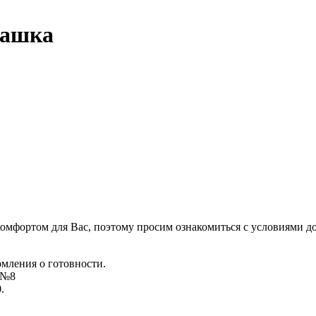
ташка
комфортом для Вас, поэтому просим ознакомиться с условиями д
омления о готовности.
д №8
.