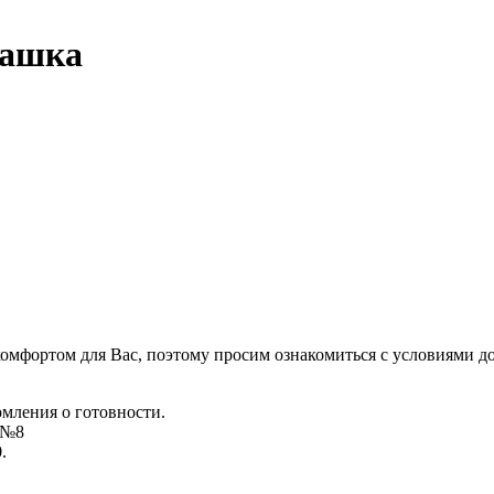
ташка
комфортом для Вас, поэтому просим ознакомиться с условиями д
омления о готовности.
д №8
.