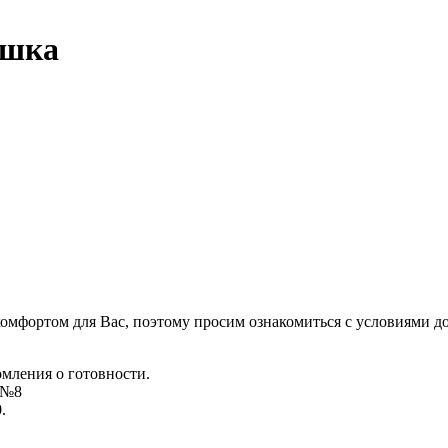
ашка
комфортом для Вас, поэтому просим ознакомиться с условиями д
омления о готовности.
д №8
.