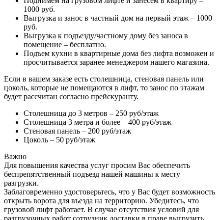
Поднимем на грузовом лифте и занесем в квартиру –
1000 руб.
Выгрузка и занос в частный дом на первый этаж – 1000
руб.
Выгрузка к подъезду/частному дому без заноса в
помещение – бесплатно.
Подъем кухни в квартирные дома без лифта возможен и
просчитывается заранее менеджером нашего магазина.
Если в вашем заказе есть столешница, стеновая панель или
цоколь, которые не помещаются в лифт, то занос по этажам
будет рассчитан согласно прейскуранту.
Столешница до 3 метров – 250 руб/этаж
Столешница 3 метра и более – 400 руб/этаж
Стеновая панель – 200 руб/этаж
Цоколь – 50 руб/этаж
Важно
Для повышения качества услуг просим Вас обеспечить
беспрепятственный подъезд нашей машины к месту
разгрузки.
Заблаговременно удостоверьтесь, что у Вас будет возможность
открыть ворота для въезда на территорию. Убедитесь, что
грузовой лифт работает. В случае отсутствия условий для
разгрузочных работ сотрудник доставки в праве выгрузить