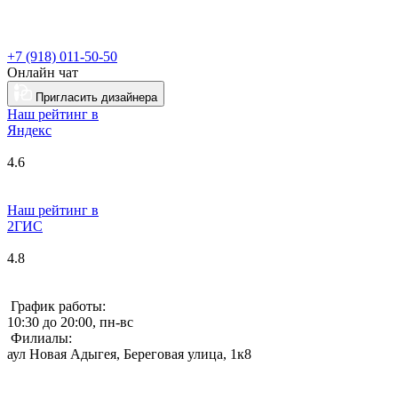
+7 (918) 011-50-50
Онлайн чат
Пригласить дизайнера
Наш рейтинг в
Я
ндекс
4.6
Наш рейтинг в
2ГИС
4.8
График работы:
10:30 до 20:00, пн-вс
Филиалы:
аул Новая Адыгея, Береговая улица, 1к8