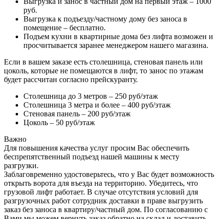
Выгрузка и занос в частный дом на первый этаж – 1000
руб.
Выгрузка к подъезду/частному дому без заноса в
помещение – бесплатно.
Подъем кухни в квартирные дома без лифта возможен и
просчитывается заранее менеджером нашего магазина.
Если в вашем заказе есть столешница, стеновая панель или
цоколь, которые не помещаются в лифт, то занос по этажам
будет рассчитан согласно прейскуранту.
Столешница до 3 метров – 250 руб/этаж
Столешница 3 метра и более – 400 руб/этаж
Стеновая панель – 200 руб/этаж
Цоколь – 50 руб/этаж
Важно
Для повышения качества услуг просим Вас обеспечить
беспрепятственный подъезд нашей машины к месту
разгрузки.
Заблаговременно удостоверьтесь, что у Вас будет возможность
открыть ворота для въезда на территорию. Убедитесь, что
грузовой лифт работает. В случае отсутствия условий для
разгрузочных работ сотрудник доставки в праве выгрузить
заказ без заноса в квартиру/частный дом. По согласованию с
Вами мы можем вернуть заказ обратно на склад и доставить