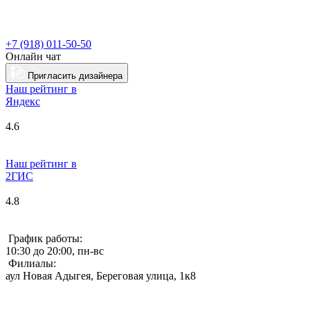
+7 (918) 011-50-50
Онлайн чат
Пригласить дизайнера
Наш рейтинг в
Я
ндекс
4.6
Наш рейтинг в
2ГИС
4.8
График работы:
10:30 до 20:00, пн-вс
Филиалы:
аул Новая Адыгея, Береговая улица, 1к8