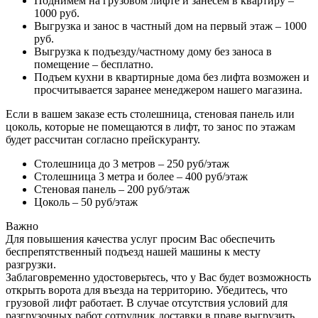
Поднимем на грузовом лифте и занесем в квартиру –
1000 руб.
Выгрузка и занос в частный дом на первый этаж – 1000
руб.
Выгрузка к подъезду/частному дому без заноса в
помещение – бесплатно.
Подъем кухни в квартирные дома без лифта возможен и
просчитывается заранее менеджером нашего магазина.
Если в вашем заказе есть столешница, стеновая панель или
цоколь, которые не помещаются в лифт, то занос по этажам
будет рассчитан согласно прейскуранту.
Столешница до 3 метров – 250 руб/этаж
Столешница 3 метра и более – 400 руб/этаж
Стеновая панель – 200 руб/этаж
Цоколь – 50 руб/этаж
Важно
Для повышения качества услуг просим Вас обеспечить
беспрепятственный подъезд нашей машины к месту
разгрузки.
Заблаговременно удостоверьтесь, что у Вас будет возможность
открыть ворота для въезда на территорию. Убедитесь, что
грузовой лифт работает. В случае отсутствия условий для
разгрузочных работ сотрудник доставки в праве выгрузить