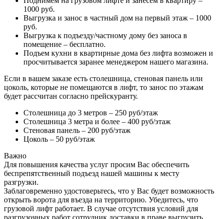
Поднимем на грузовом лифте и занесем в квартиру –
1000 руб.
Выгрузка и занос в частный дом на первый этаж – 1000
руб.
Выгрузка к подъезду/частному дому без заноса в
помещение – бесплатно.
Подъем кухни в квартирные дома без лифта возможен и
просчитывается заранее менеджером нашего магазина.
Если в вашем заказе есть столешница, стеновая панель или
цоколь, которые не помещаются в лифт, то занос по этажам
будет рассчитан согласно прейскуранту.
Столешница до 3 метров – 250 руб/этаж
Столешница 3 метра и более – 400 руб/этаж
Стеновая панель – 200 руб/этаж
Цоколь – 50 руб/этаж
Важно
Для повышения качества услуг просим Вас обеспечить
беспрепятственный подъезд нашей машины к месту
разгрузки.
Заблаговременно удостоверьтесь, что у Вас будет возможность
открыть ворота для въезда на территорию. Убедитесь, что
грузовой лифт работает. В случае отсутствия условий для
разгрузочных работ сотрудник доставки в праве выгрузить