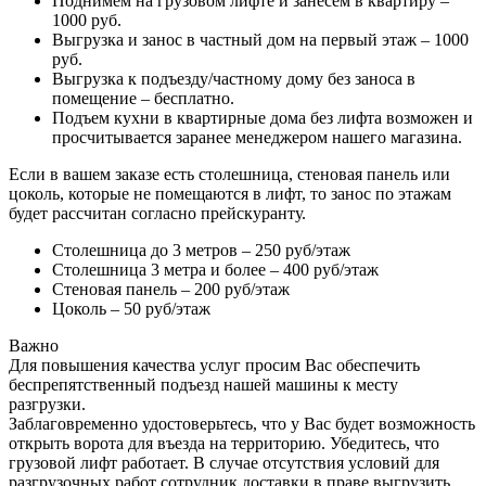
Поднимем на грузовом лифте и занесем в квартиру –
1000 руб.
Выгрузка и занос в частный дом на первый этаж – 1000
руб.
Выгрузка к подъезду/частному дому без заноса в
помещение – бесплатно.
Подъем кухни в квартирные дома без лифта возможен и
просчитывается заранее менеджером нашего магазина.
Если в вашем заказе есть столешница, стеновая панель или
цоколь, которые не помещаются в лифт, то занос по этажам
будет рассчитан согласно прейскуранту.
Столешница до 3 метров – 250 руб/этаж
Столешница 3 метра и более – 400 руб/этаж
Стеновая панель – 200 руб/этаж
Цоколь – 50 руб/этаж
Важно
Для повышения качества услуг просим Вас обеспечить
беспрепятственный подъезд нашей машины к месту
разгрузки.
Заблаговременно удостоверьтесь, что у Вас будет возможность
открыть ворота для въезда на территорию. Убедитесь, что
грузовой лифт работает. В случае отсутствия условий для
разгрузочных работ сотрудник доставки в праве выгрузить