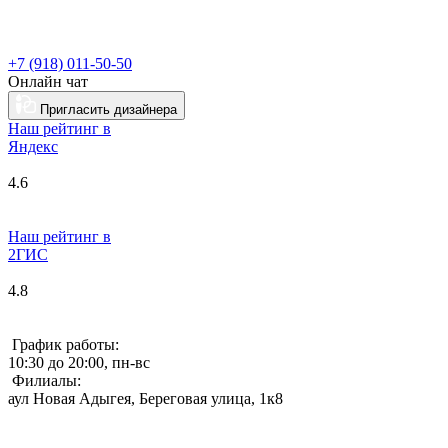
+7 (918) 011-50-50
Онлайн чат
Пригласить дизайнера
Наш рейтинг в
Я
ндекс
4.6
Наш рейтинг в
2ГИС
4.8
График работы:
10:30 до 20:00, пн-вс
Филиалы:
аул Новая Адыгея, Береговая улица, 1к8