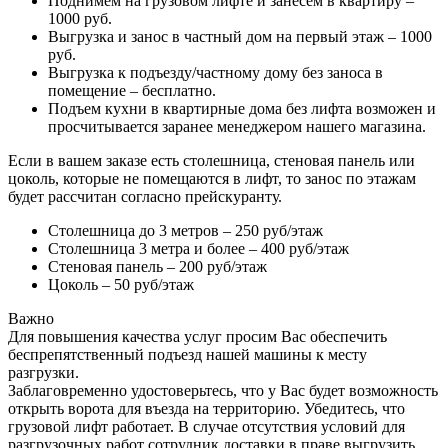
Поднимем на грузовом лифте и занесем в квартиру –
1000 руб.
Выгрузка и занос в частный дом на первый этаж – 1000
руб.
Выгрузка к подъезду/частному дому без заноса в
помещение – бесплатно.
Подъем кухни в квартирные дома без лифта возможен и
просчитывается заранее менеджером нашего магазина.
Если в вашем заказе есть столешница, стеновая панель или
цоколь, которые не помещаются в лифт, то занос по этажам
будет рассчитан согласно прейскуранту.
Столешница до 3 метров – 250 руб/этаж
Столешница 3 метра и более – 400 руб/этаж
Стеновая панель – 200 руб/этаж
Цоколь – 50 руб/этаж
Важно
Для повышения качества услуг просим Вас обеспечить
беспрепятственный подъезд нашей машины к месту
разгрузки.
Заблаговременно удостоверьтесь, что у Вас будет возможность
открыть ворота для въезда на территорию. Убедитесь, что
грузовой лифт работает. В случае отсутствия условий для
разгрузочных работ сотрудник доставки в праве выгрузить