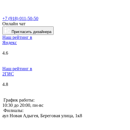
+7 (918) 011-50-50
Онлайн чат
Пригласить дизайнера
Наш рейтинг в
Я
ндекс
4.6
Наш рейтинг в
2ГИС
4.8
График работы:
10:30 до 20:00, пн-вс
Филиалы:
аул Новая Адыгея, Береговая улица, 1к8