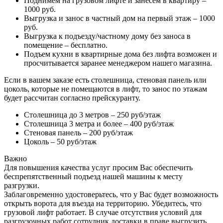
Поднимем на грузовом лифте и занесем в квартиру –
1000 руб.
Выгрузка и занос в частный дом на первый этаж – 1000
руб.
Выгрузка к подъезду/частному дому без заноса в
помещение – бесплатно.
Подъем кухни в квартирные дома без лифта возможен и
просчитывается заранее менеджером нашего магазина.
Если в вашем заказе есть столешница, стеновая панель или
цоколь, которые не помещаются в лифт, то занос по этажам
будет рассчитан согласно прейскуранту.
Столешница до 3 метров – 250 руб/этаж
Столешница 3 метра и более – 400 руб/этаж
Стеновая панель – 200 руб/этаж
Цоколь – 50 руб/этаж
Важно
Для повышения качества услуг просим Вас обеспечить
беспрепятственный подъезд нашей машины к месту
разгрузки.
Заблаговременно удостоверьтесь, что у Вас будет возможность
открыть ворота для въезда на территорию. Убедитесь, что
грузовой лифт работает. В случае отсутствия условий для
разгрузочных работ сотрудник доставки в праве выгрузить