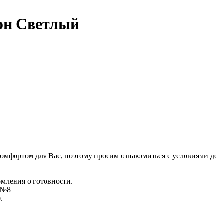
он Светлый
комфортом для Вас, поэтому просим ознакомиться с условиями д
омления о готовности.
д №8
.