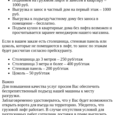
Поднимем на грузовом лифте и занесем в квартиру –
1000 руб.
Выгрузка и занос в частный дом на первый этаж – 1000
руб.
Выгрузка к подъезду/частному дому без заноса в
помещение – бесплатно.
Подъем кухни в квартирные дома без лифта возможен и
просчитывается заранее менеджером нашего магазина.
Если в вашем заказе есть столешница, стеновая панель или
цоколь, которые не помещаются в лифт, то занос по этажам
будет рассчитан согласно прейскуранту.
Столешница до 3 метров – 250 руб/этаж
Столешница 3 метра и более – 400 руб/этаж
Стеновая панель – 200 руб/этаж
Цоколь – 50 руб/этаж
Важно
Для повышения качества услуг просим Вас обеспечить
беспрепятственный подъезд нашей машины к месту
разгрузки.
Заблаговременно удостоверьтесь, что у Вас будет возможность
открыть ворота для въезда на территорию. Убедитесь, что
грузовой лифт работает. В случае отсутствия условий для
разгрузочных работ сотрудник доставки в праве выгрузить