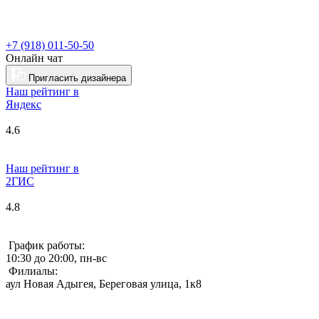
+7 (918) 011-50-50
Онлайн чат
Пригласить дизайнера
Наш рейтинг в
Я
ндекс
4.6
Наш рейтинг в
2ГИС
4.8
График работы:
10:30 до 20:00, пн-вс
Филиалы:
аул Новая Адыгея, Береговая улица, 1к8