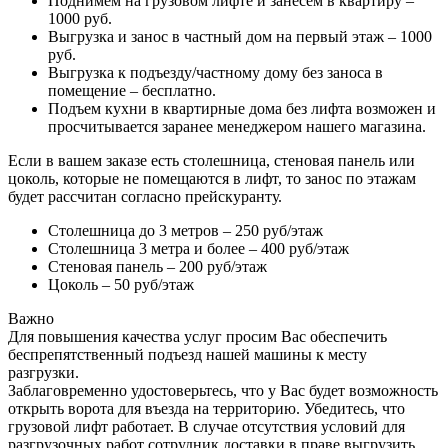
Поднимем на грузовом лифте и занесем в квартиру –
1000 руб.
Выгрузка и занос в частный дом на первый этаж – 1000
руб.
Выгрузка к подъезду/частному дому без заноса в
помещение – бесплатно.
Подъем кухни в квартирные дома без лифта возможен и
просчитывается заранее менеджером нашего магазина.
Если в вашем заказе есть столешница, стеновая панель или
цоколь, которые не помещаются в лифт, то занос по этажам
будет рассчитан согласно прейскуранту.
Столешница до 3 метров – 250 руб/этаж
Столешница 3 метра и более – 400 руб/этаж
Стеновая панель – 200 руб/этаж
Цоколь – 50 руб/этаж
Важно
Для повышения качества услуг просим Вас обеспечить
беспрепятственный подъезд нашей машины к месту
разгрузки.
Заблаговременно удостоверьтесь, что у Вас будет возможность
открыть ворота для въезда на территорию. Убедитесь, что
грузовой лифт работает. В случае отсутствия условий для
разгрузочных работ сотрудник доставки в праве выгрузить