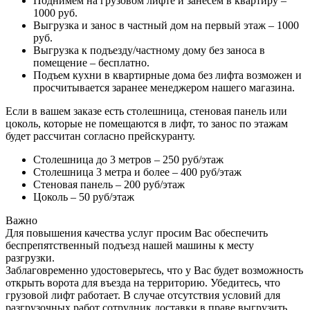
Поднимем на грузовом лифте и занесем в квартиру –
1000 руб.
Выгрузка и занос в частный дом на первый этаж – 1000
руб.
Выгрузка к подъезду/частному дому без заноса в
помещение – бесплатно.
Подъем кухни в квартирные дома без лифта возможен и
просчитывается заранее менеджером нашего магазина.
Если в вашем заказе есть столешница, стеновая панель или
цоколь, которые не помещаются в лифт, то занос по этажам
будет рассчитан согласно прейскуранту.
Столешница до 3 метров – 250 руб/этаж
Столешница 3 метра и более – 400 руб/этаж
Стеновая панель – 200 руб/этаж
Цоколь – 50 руб/этаж
Важно
Для повышения качества услуг просим Вас обеспечить
беспрепятственный подъезд нашей машины к месту
разгрузки.
Заблаговременно удостоверьтесь, что у Вас будет возможность
открыть ворота для въезда на территорию. Убедитесь, что
грузовой лифт работает. В случае отсутствия условий для
разгрузочных работ сотрудник доставки в праве выгрузить