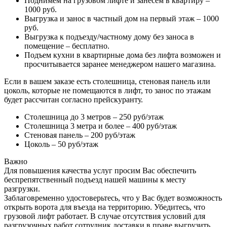
Поднимем на грузовом лифте и занесем в квартиру –
1000 руб.
Выгрузка и занос в частный дом на первый этаж – 1000
руб.
Выгрузка к подъезду/частному дому без заноса в
помещение – бесплатно.
Подъем кухни в квартирные дома без лифта возможен и
просчитывается заранее менеджером нашего магазина.
Если в вашем заказе есть столешница, стеновая панель или
цоколь, которые не помещаются в лифт, то занос по этажам
будет рассчитан согласно прейскуранту.
Столешница до 3 метров – 250 руб/этаж
Столешница 3 метра и более – 400 руб/этаж
Стеновая панель – 200 руб/этаж
Цоколь – 50 руб/этаж
Важно
Для повышения качества услуг просим Вас обеспечить
беспрепятственный подъезд нашей машины к месту
разгрузки.
Заблаговременно удостоверьтесь, что у Вас будет возможность
открыть ворота для въезда на территорию. Убедитесь, что
грузовой лифт работает. В случае отсутствия условий для
разгрузочных работ сотрудник доставки в праве выгрузить