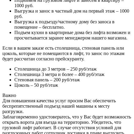
Поднимем на грузовом лифте и занесем в квартиру –
1000 руб.
Выгрузка и занос в частный дом на первый этаж – 1000
руб.
Выгрузка к подъезду/частному дому без заноса в
помещение – бесплатно.
Подъем кухни в квартирные дома без лифта возможен и
просчитывается заранее менеджером нашего магазина.
Если в вашем заказе есть столешница, стеновая панель или
цоколь, которые не помещаются в лифт, то занос по этажам
будет рассчитан согласно прейскуранту.
Столешница до 3 метров – 250 руб/этаж
Столешница 3 метра и более – 400 руб/этаж
Стеновая панель – 200 руб/этаж
Цоколь – 50 руб/этаж
Важно
Для повышения качества услуг просим Вас обеспечить
беспрепятственный подъезд нашей машины к месту
разгрузки.
Заблаговременно удостоверьтесь, что у Вас будет возможность
открыть ворота для въезда на территорию. Убедитесь, что
грузовой лифт работает. В случае отсутствия условий для
разгрузочных работ сотрудник доставки в праве выгрузить