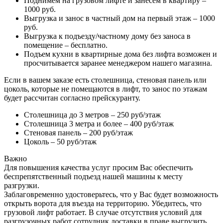
Поднимем на грузовом лифте и занесем в квартиру –
1000 руб.
Выгрузка и занос в частный дом на первый этаж – 1000
руб.
Выгрузка к подъезду/частному дому без заноса в
помещение – бесплатно.
Подъем кухни в квартирные дома без лифта возможен и
просчитывается заранее менеджером нашего магазина.
Если в вашем заказе есть столешница, стеновая панель или
цоколь, которые не помещаются в лифт, то занос по этажам
будет рассчитан согласно прейскуранту.
Столешница до 3 метров – 250 руб/этаж
Столешница 3 метра и более – 400 руб/этаж
Стеновая панель – 200 руб/этаж
Цоколь – 50 руб/этаж
Важно
Для повышения качества услуг просим Вас обеспечить
беспрепятственный подъезд нашей машины к месту
разгрузки.
Заблаговременно удостоверьтесь, что у Вас будет возможность
открыть ворота для въезда на территорию. Убедитесь, что
грузовой лифт работает. В случае отсутствия условий для
разгрузочных работ сотрудник доставки в праве выгрузить