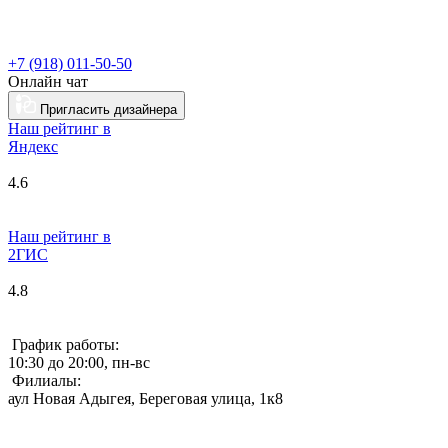
+7 (918) 011-50-50
Онлайн чат
Пригласить дизайнера
Наш рейтинг в
Я
ндекс
4.6
Наш рейтинг в
2ГИС
4.8
График работы:
10:30 до 20:00, пн-вс
Филиалы:
аул Новая Адыгея, Береговая улица, 1к8