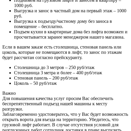
Поднимем на грузовом лифте и занесем в квартиру –
1000 руб.
Выгрузка и занос в частный дом на первый этаж – 1000
руб.
Выгрузка к подъезду/частному дому без заноса в
помещение – бесплатно.
Подъем кухни в квартирные дома без лифта возможен и
просчитывается заранее менеджером нашего магазина.
Если в вашем заказе есть столешница, стеновая панель или
цоколь, которые не помещаются в лифт, то занос по этажам
будет рассчитан согласно прейскуранту.
Столешница до 3 метров – 250 руб/этаж
Столешница 3 метра и более – 400 руб/этаж
Стеновая панель – 200 руб/этаж
Цоколь – 50 руб/этаж
Важно
Для повышения качества услуг просим Вас обеспечить
беспрепятственный подъезд нашей машины к месту
разгрузки.
Заблаговременно удостоверьтесь, что у Вас будет возможность
открыть ворота для въезда на территорию. Убедитесь, что
грузовой лифт работает. В случае отсутствия условий для
разгрузочных работ сотрудник доставки в праве выгрузить