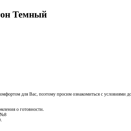
тон Темный
комфортом для Вас, поэтому просим ознакомиться с условиями д
омления о готовности.
д №8
.