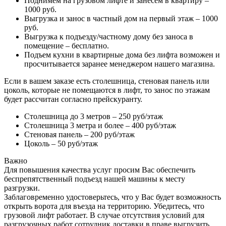
Поднимем на грузовом лифте и занесем в квартиру –
1000 руб.
Выгрузка и занос в частный дом на первый этаж – 1000
руб.
Выгрузка к подъезду/частному дому без заноса в
помещение – бесплатно.
Подъем кухни в квартирные дома без лифта возможен и
просчитывается заранее менеджером нашего магазина.
Если в вашем заказе есть столешница, стеновая панель или
цоколь, которые не помещаются в лифт, то занос по этажам
будет рассчитан согласно прейскуранту.
Столешница до 3 метров – 250 руб/этаж
Столешница 3 метра и более – 400 руб/этаж
Стеновая панель – 200 руб/этаж
Цоколь – 50 руб/этаж
Важно
Для повышения качества услуг просим Вас обеспечить
беспрепятственный подъезд нашей машины к месту
разгрузки.
Заблаговременно удостоверьтесь, что у Вас будет возможность
открыть ворота для въезда на территорию. Убедитесь, что
грузовой лифт работает. В случае отсутствия условий для
разгрузочных работ сотрудник доставки в праве выгрузить