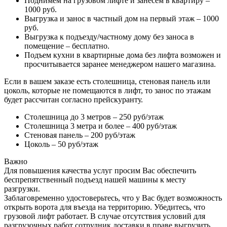
Поднимем на грузовом лифте и занесем в квартиру –
1000 руб.
Выгрузка и занос в частный дом на первый этаж – 1000
руб.
Выгрузка к подъезду/частному дому без заноса в
помещение – бесплатно.
Подъем кухни в квартирные дома без лифта возможен и
просчитывается заранее менеджером нашего магазина.
Если в вашем заказе есть столешница, стеновая панель или
цоколь, которые не помещаются в лифт, то занос по этажам
будет рассчитан согласно прейскуранту.
Столешница до 3 метров – 250 руб/этаж
Столешница 3 метра и более – 400 руб/этаж
Стеновая панель – 200 руб/этаж
Цоколь – 50 руб/этаж
Важно
Для повышения качества услуг просим Вас обеспечить
беспрепятственный подъезд нашей машины к месту
разгрузки.
Заблаговременно удостоверьтесь, что у Вас будет возможность
открыть ворота для въезда на территорию. Убедитесь, что
грузовой лифт работает. В случае отсутствия условий для
разгрузочных работ сотрудник доставки в праве выгрузить