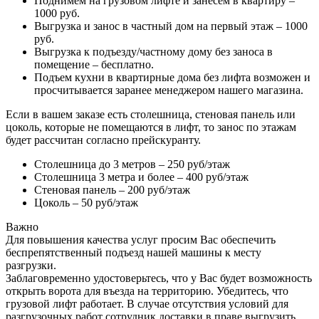
Поднимем на грузовом лифте и занесем в квартиру –
1000 руб.
Выгрузка и занос в частный дом на первый этаж – 1000
руб.
Выгрузка к подъезду/частному дому без заноса в
помещение – бесплатно.
Подъем кухни в квартирные дома без лифта возможен и
просчитывается заранее менеджером нашего магазина.
Если в вашем заказе есть столешница, стеновая панель или
цоколь, которые не помещаются в лифт, то занос по этажам
будет рассчитан согласно прейскуранту.
Столешница до 3 метров – 250 руб/этаж
Столешница 3 метра и более – 400 руб/этаж
Стеновая панель – 200 руб/этаж
Цоколь – 50 руб/этаж
Важно
Для повышения качества услуг просим Вас обеспечить
беспрепятственный подъезд нашей машины к месту
разгрузки.
Заблаговременно удостоверьтесь, что у Вас будет возможность
открыть ворота для въезда на территорию. Убедитесь, что
грузовой лифт работает. В случае отсутствия условий для
разгрузочных работ сотрудник доставки в праве выгрузить