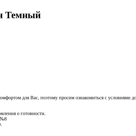
н Темный
комфортом для Вас, поэтому просим ознакомиться с условиями д
омления о готовности.
д №8
.