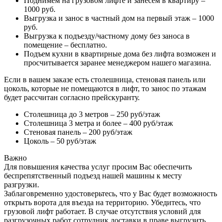
Поднимем на грузовом лифте и занесем в квартиру –
1000 руб.
Выгрузка и занос в частный дом на первый этаж – 1000
руб.
Выгрузка к подъезду/частному дому без заноса в
помещение – бесплатно.
Подъем кухни в квартирные дома без лифта возможен и
просчитывается заранее менеджером нашего магазина.
Если в вашем заказе есть столешница, стеновая панель или
цоколь, которые не помещаются в лифт, то занос по этажам
будет рассчитан согласно прейскуранту.
Столешница до 3 метров – 250 руб/этаж
Столешница 3 метра и более – 400 руб/этаж
Стеновая панель – 200 руб/этаж
Цоколь – 50 руб/этаж
Важно
Для повышения качества услуг просим Вас обеспечить
беспрепятственный подъезд нашей машины к месту
разгрузки.
Заблаговременно удостоверьтесь, что у Вас будет возможность
открыть ворота для въезда на территорию. Убедитесь, что
грузовой лифт работает. В случае отсутствия условий для
разгрузочных работ сотрудник доставки в праве выгрузить