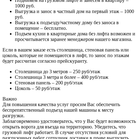
Поднимем на грузовом лифте и занесем в квартиру –
1000 руб.
Выгрузка и занос в частный дом на первый этаж – 1000
руб.
Выгрузка к подъезду/частному дому без заноса в
помещение – бесплатно.
Подъем кухни в квартирные дома без лифта возможен и
просчитывается заранее менеджером нашего магазина.
Если в вашем заказе есть столешница, стеновая панель или
цоколь, которые не помещаются в лифт, то занос по этажам
будет рассчитан согласно прейскуранту.
Столешница до 3 метров – 250 руб/этаж
Столешница 3 метра и более – 400 руб/этаж
Стеновая панель – 200 руб/этаж
Цоколь – 50 руб/этаж
Важно
Для повышения качества услуг просим Вас обеспечить
беспрепятственный подъезд нашей машины к месту
разгрузки.
Заблаговременно удостоверьтесь, что у Вас будет возможность
открыть ворота для въезда на территорию. Убедитесь, что
грузовой лифт работает. В случае отсутствия условий для
разгрузочных работ сотрудник доставки в праве выгрузить