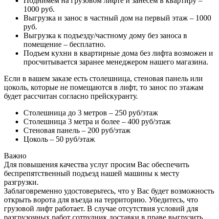
Поднимем на грузовом лифте и занесем в квартиру –
1000 руб.
Выгрузка и занос в частный дом на первый этаж – 1000
руб.
Выгрузка к подъезду/частному дому без заноса в
помещение – бесплатно.
Подъем кухни в квартирные дома без лифта возможен и
просчитывается заранее менеджером нашего магазина.
Если в вашем заказе есть столешница, стеновая панель или
цоколь, которые не помещаются в лифт, то занос по этажам
будет рассчитан согласно прейскуранту.
Столешница до 3 метров – 250 руб/этаж
Столешница 3 метра и более – 400 руб/этаж
Стеновая панель – 200 руб/этаж
Цоколь – 50 руб/этаж
Важно
Для повышения качества услуг просим Вас обеспечить
беспрепятственный подъезд нашей машины к месту
разгрузки.
Заблаговременно удостоверьтесь, что у Вас будет возможность
открыть ворота для въезда на территорию. Убедитесь, что
грузовой лифт работает. В случае отсутствия условий для
разгрузочных работ сотрудник доставки в праве выгрузить